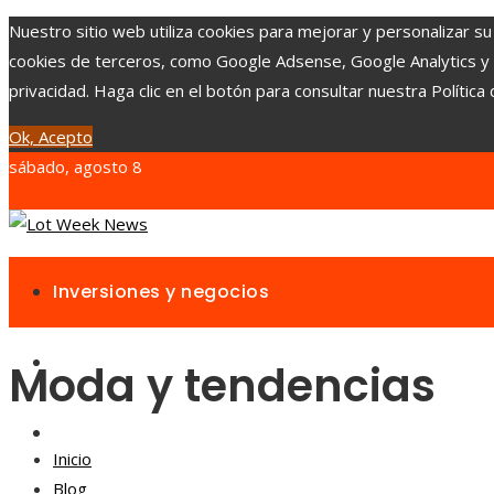
Nuestro sitio web utiliza cookies para mejorar y personalizar su
cookies de terceros, como Google Adsense, Google Analytics y Yo
privacidad. Haga clic en el botón para consultar nuestra Política 
Ok, Acepto
sábado, agosto 8
Inversiones y negocios
Responsabilidad social
Moda y tendencias
Cultura y ocio
Inicio
Blog