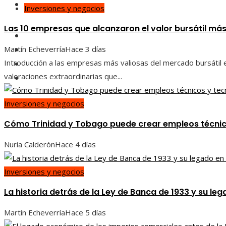
Ciencia y tecnología
Inversiones y negocios
Las 10 empresas que alcanzaron el valor bursátil más
Inversiones y negocios
Responsabilidad social
Martín Echeverría
Hace 3 días
Introducción a las empresas más valiosas del mercado bursátil e
Cultura y ocio
valoraciones extraordinarias que...
Ciencia y tecnología
Inversiones y negocios
Cómo Trinidad y Tobago puede crear empleos técnico
Nuria Calderón
Hace 4 días
Inversiones y negocios
La historia detrás de la Ley de Banca de 1933 y su leg
Martín Echeverría
Hace 5 días