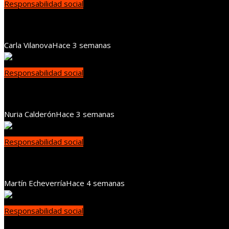
Responsabilidad social
Caja del Seguro Social y Caja de Ahorros de Panamá
Carla Vilanova
Hace 3 semanas
Responsabilidad social
Simulación clínica en Panamá: un modelo replicable p
Nuria Calderón
Hace 3 semanas
Responsabilidad social
La responsabilidad social empresarial como herramien
Martín Echeverría
Hace 4 semanas
Responsabilidad social