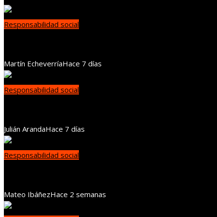
Responsabilidad social
Estrategias para integrar diversidad e inclusión en 
Martín Echeverría
Hace 7 días
Responsabilidad social
La responsabilidad social empresarial como herramie
Julián Aranda
Hace 7 días
Responsabilidad social
Benín impulsa la agricultura responsable y regenera
Mateo Ibáñez
Hace 2 semanas