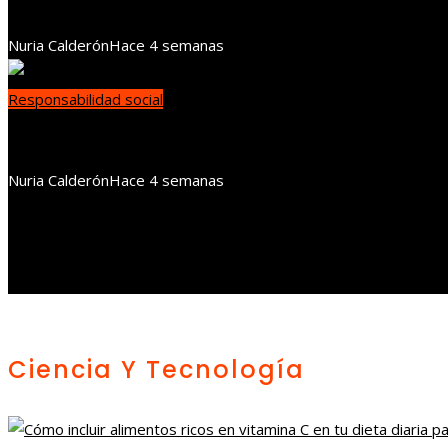
Iniciativas de RSE que fortalecen cadenas productiv
Nuria Calderón
Hace 4 semanas
Responsabilidad social
Cómo la recuperación de chatarra fortalece la econom
Nuria Calderón
Hace 4 semanas
Ciencia Y Tecnología