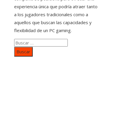
experiencia única que podría atraer tanto
a los jugadores tradicionales como a
aquellos que buscan las capacidades y
flexibilidad de un PC gaming.
Buscar:
Categorías
Inversiones y negocios
Responsabilidad social
Cultura y ocio
Ciencia y tecnología
Entradas Recientes