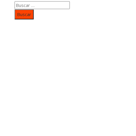
Buscar:
Categorías
Inversiones y negocios
Responsabilidad social
Cultura y ocio
Ciencia y tecnología
Entradas Recientes
Mapa Del SItio
Aviso Legal
Quiénes somos
Contacto