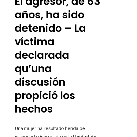
El agresor, de 63
años, ha sido
detenido – La
víctima
declarada
qu’una
discusión
propició los
hechos
Una mujer ha resultado herida de
gravedad e ingresada en la
Unidad de