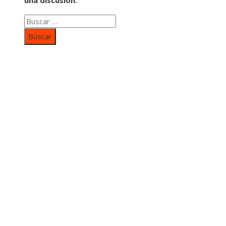
Buscar:
Categorías
Inversiones y negocios
Responsabilidad social
Cultura y ocio
Ciencia y tecnología
Entradas Recientes
Mapa Del SItio
Aviso Legal
Quiénes somos