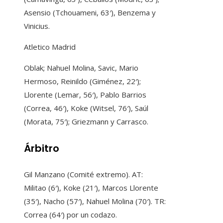
Asensio (Tchouameni, 63′), Benzema y
Vinicius.
Atletico Madrid
Oblak; Nahuel Molina, Savic, Mario
Hermoso, Reinildo (Giménez, 22′);
Llorente (Lemar, 56′), Pablo Barrios
(Correa, 46′), Koke (Witsel, 76′), Saúl
(Morata, 75′); Griezmann y Carrasco.
Árbitro
Gil Manzano (Comité extremo). AT:
Militao (6′), Koke (21′), Marcos Llorente
(35′), Nacho (57′), Nahuel Molina (70′). TR:
Correa (64′) por un codazo.