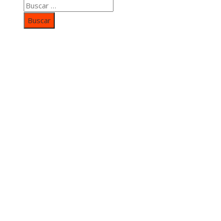
Buscar:
Categorías
Inversiones y negocios
Responsabilidad social
Cultura y ocio
Ciencia y tecnología
Entradas Recientes
Mapa Del SItio
Aviso Legal
Quiénes somos
Contacto