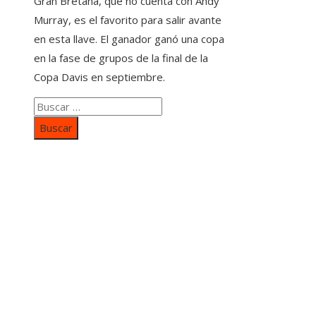
Gran Bretaña, que no cuenta con Andy
Murray, es el favorito para salir avante
en esta llave. El ganador ganó una copa
en la fase de grupos de la final de la
Copa Davis en septiembre.
Buscar:
Categorías
Inversiones y negocios
Responsabilidad social
Cultura y ocio
Ciencia y tecnología
Entradas Recientes