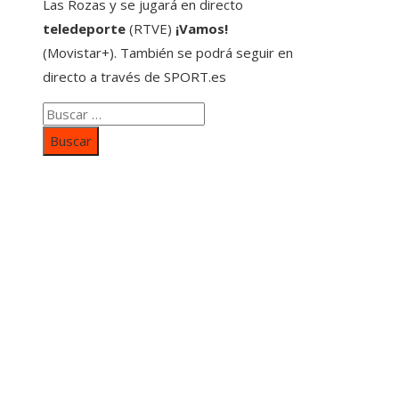
Las Rozas y se jugará en directo
teledeporte
(RTVE)
¡Vamos!
(Movistar+). También se podrá seguir en
directo a través de SPORT.es
Buscar:
Categorías
Inversiones y negocios
Responsabilidad social
Cultura y ocio
Ciencia y tecnología
Entradas Recientes
Mapa Del SItio