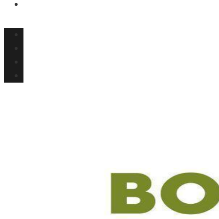
Ciencia y tecnología
Inversiones y negocios
Responsabilidad social
Cultura y ocio
Ciencia y tecnología