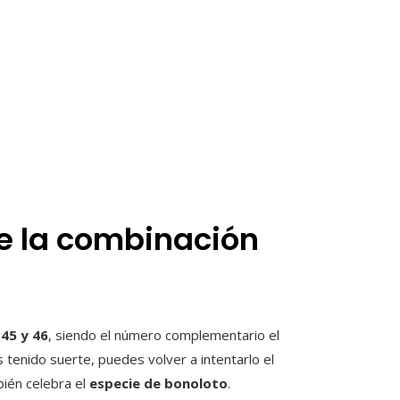
de la combinación
 45 y 46
,
siendo el número complementario el
 tenido suerte, puedes volver a intentarlo el
ién celebra el
especie de bonoloto
.