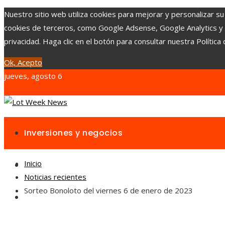
Nuestro sitio web utiliza cookies para mejorar y personalizar su
cookies de terceros, como Google Adsense, Google Analytics y Yo
privacidad. Haga clic en el botón para consultar nuestra Política 
Ok, Acepto
jueves, agosto 6
Inversiones y negocios
Inicio
Responsabilidad social
Noticias recientes
Sorteo Bonoloto del viernes 6 de enero de 2023
Cultura y ocio