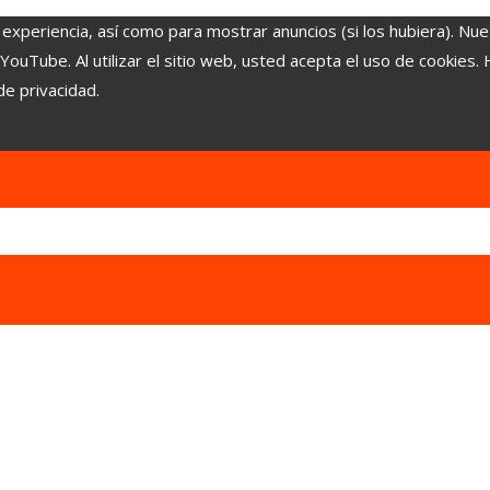
 experiencia, así como para mostrar anuncios (si los hubiera). Nue
uTube. Al utilizar el sitio web, usted acepta el uso de cookies.
de privacidad.