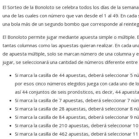
El Sorteo de la Bonoloto se celebra todos los días de la seman
una de las cuales con número que van desde el 1 al 49. En cada 
una bola más de un segundo bombo que corresponde al reinteg
El Bonoloto permite jugar mediante apuesta simple o múltiple. 
tantas columnas como las apuestas quieran realizar. En cada una
de apuesta múltiple, solo se marcan número de una columna y e
jugar, se seleccionará una cantidad de números diferente entre 
Si marca la casilla de 44 apuestas, deberá seleccionar 5 
por esos cinco números elegidos juega con cada uno de 
así 44 conjuntos de seis pronósticos, es decir, 44 apuest
Si marca la casilla de 7 apuestas, deberá seleccionar 7 n
Si marca la casilla de 28 apuestas, deberá seleccionar 8 
Si marca la casilla de 84 apuestas, deberá seleccionar 9 
Si marca la casilla de 210 apuestas, deberá seleccionar 1
Si marca la casilla de 462 apuestas, deberá seleccionar 1