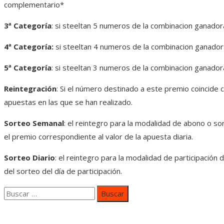
complementario*
3ª Categoría
: si steeltan 5 numeros de la combinacion ganador
4ª Categoría:
si steeltan 4 numeros de la combinacion ganador
5ª Categoría
: si steeltan 3 numeros de la combinacion ganador
Reintegración
: Si el número destinado a este premio coincide c
apuestas en las que se han realizado.
Sorteo Semanal
: el reintegro para la modalidad de abono o s
el premio correspondiente al valor de la apuesta diaria.
Sorteo Diario
: el reintegro para la modalidad de participación
del sorteo del día de participación.
Buscar:
Categorías