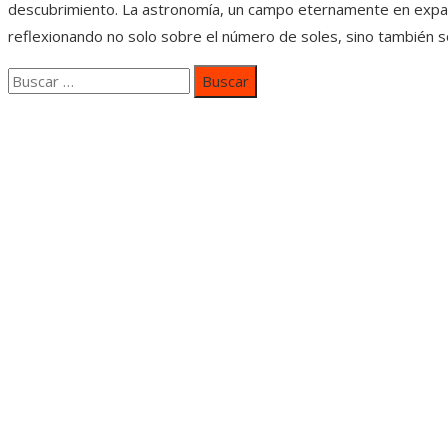
descubrimiento. La astronomía, un campo eternamente en expansió
reflexionando no solo sobre el número de soles, sino también so
Buscar:
Categorías
Inversiones y negocios
Responsabilidad social
Cultura y ocio
Ciencia y tecnología
Entradas Recientes
Mapa Del SItio
Aviso Legal
Quiénes somos