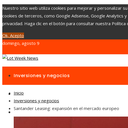
Nuestro sitio web utiliza cookies para mejorar y personalizar su
cookies de terceros, como Google Adsense, Google Analytics y Yo
privacidad. Haga clic en el botón para consultar nuestra Política 
Ok, Acepto
domingo, agosto 9
Inversiones y negocios
Inicio
Responsabilidad social
Inversiones y negocios
Santander Leasing: expansión en el mercado europeo
Cultura y ocio