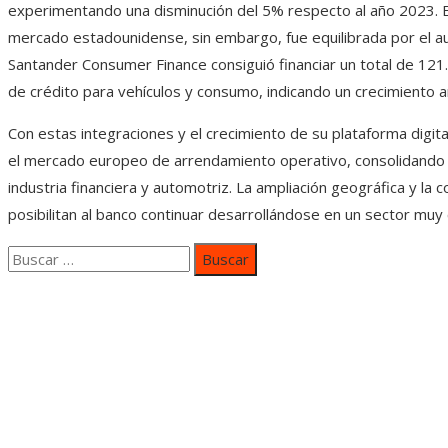
experimentando una disminución del 5% respecto al año 2023. E
mercado estadounidense, sin embargo, fue equilibrada por el 
Santander Consumer Finance consiguió financiar un total de 121
de crédito para vehículos y consumo, indicando un crecimiento a
Con estas integraciones y el crecimiento de su plataforma digit
el mercado europeo de arrendamiento operativo, consolidando su
industria financiera y automotriz. La ampliación geográfica y l
posibilitan al banco continuar desarrollándose en un sector mu
Buscar:
Categorías
Inversiones y negocios
Responsabilidad social
Cultura y ocio
Ciencia y tecnología