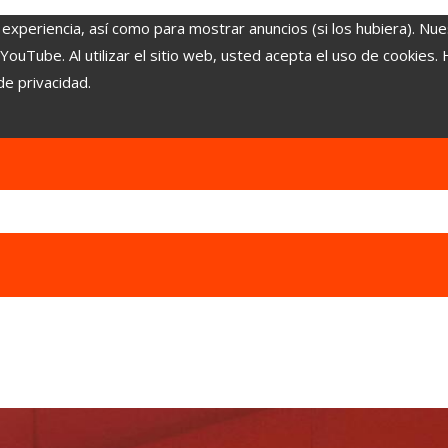
 experiencia, así como para mostrar anuncios (si los hubiera). Nue
uTube. Al utilizar el sitio web, usted acepta el uso de cookies.
de privacidad.