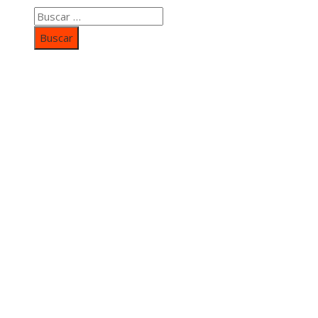
Buscar:
Categorías
Inversiones y negocios
Responsabilidad social
Cultura y ocio
Ciencia y tecnología
Entradas Recientes
Mapa Del SItio
Aviso Legal
Quiénes somos
Contacto