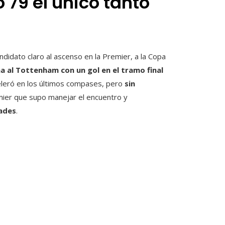
 79 el único tanto
ndidato claro al ascenso en la Premier, a la Copa
na al Tottenham con un gol en el tramo final
eleró en los últimos compases, pero
sin
ier que supo manejar el encuentro y
ades
.