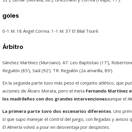
goles
0-1 M. 18 Ángel Correa. 1-1 M. 37 El Bilal Touré.
Árbitro
Sánchez Martínez (Murciano). AT: Leo Baptistao (17′), Robertone 
Reguilón (85′), Saúl (92′). TR: Reguilón (2a amarilla, 89′).
En la segunda parte tuvo más peso el conjunto atlético, que pu
acciones de Álvaro Morata, pero el meta
Fernando Martínez ev
los madrileños con dos grandes intervenciones
aunque el Al
La primera parte tuvo dos escenarios diferentes
. Uno prim
sí que supo manejar el control del juego, con llegadas y avisos
El Almería volvió a pour en desventaja por despistes.