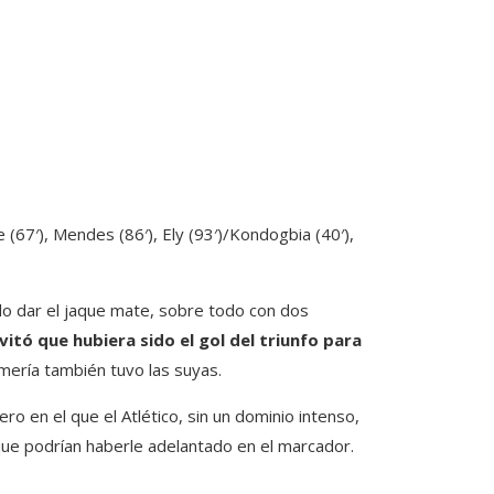
(67′), Mendes (86′), Ely (93′)/Kondogbia (40′),
do dar el jaque mate, sobre todo con dos
itó que hubiera sido el gol del triunfo para
mería también tuvo las suyas.
ero en el que el Atlético, sin un dominio intenso,
 que podrían haberle adelantado en el marcador.