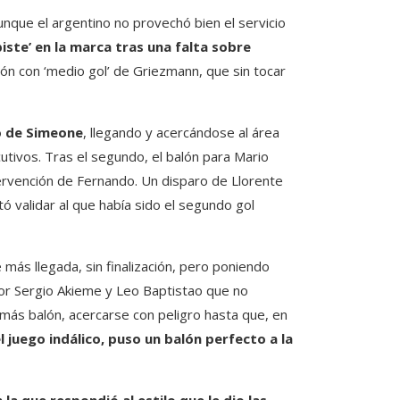
nque el argentino no provechó bien el servicio
piste’ en la marca tras una falta sobre
ón con ‘medio gol’ de Griezmann, que sin tocar
po de Simeone
, llegando y acercándose al área
utivos. Tras el segundo, el balón para Mario
rvención de Fernando. Un disparo de Llorente
tó validar al que había sido el segundo gol
 más llegada, sin finalización, pero poniendo
or Sergio Akieme y Leo Baptistao que no
 más balón, acercarse con peligro hasta que, en
 juego indálico, puso un balón perfecto a la
 la que respondió al estilo que le dio las