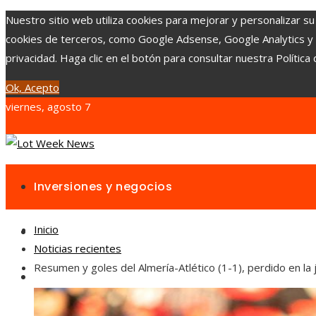
Nuestro sitio web utiliza cookies para mejorar y personalizar su
cookies de terceros, como Google Adsense, Google Analytics y Yo
privacidad. Haga clic en el botón para consultar nuestra Política 
Ok, Acepto
viernes, agosto 7
Inversiones y negocios
Inicio
Responsabilidad social
Noticias recientes
Resumen y goles del Almería-Atlético (1-1), perdido en l
Cultura y ocio