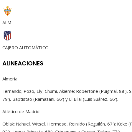
ALM
CAJERO AUTOMÁTICO
ALINEACIONES
Almería
Fernando; Pozo, Ely, Chumi, Akieme; Robertone (Puigmal, 88′),
79′), Baptistao (Ramazani, 66′) y El Bilal (Luis Suárez, 66′).
Atlético de Madrid
Oblak; Nahuel, Witsel, Hermoso, Reinildo (Reguilón, 67′); Koke (P
92′), Lemar (Morata, 68′); Griezmann y Correa (Felipe, 77′).