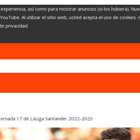
 experiencia, así como para mostrar anuncios (si los hubiera). Nue
uTube. Al utilizar el sitio web, usted acepta el uso de cookies.
de privacidad.
a jornada 17 de LaLiga Santander 2022-2023