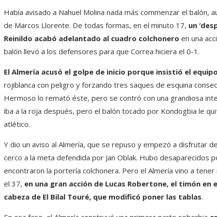
Había avisado a Nahuel Molina nada más commenzar el balón, au
de Marcos Llorente. De todas formas, en el minuto 17,
un ‘des
Reinildo acabó adelantado al cuadro colchonero
en una acci
balón llevó a los defensores para que Correa hiciera el 0-1.
El Almería acusó el golpe de inicio porque insistió el equi
rojiblanca con peligro y forzando tres saques de esquina consec
Hermoso lo remató éste, pero se contró con una grandiosa inte
iba a la roja después, pero el balón tocado por Kondogbia le qui
atlético.
Y dio un aviso al Almería, que se repuso y empezó a disfrutar de
cerco a la meta defendida por Jan Oblak. Hubo desaparecidos p
encontraron la portería colchonera. Pero el Almería vino a tener
el 37,
en una gran acción de Lucas Robertone, el timón en el
cabeza de El Bilal Touré, que modificó poner las tablas
.
En esa fase, el Almería construyó una primera parte soberbia
en