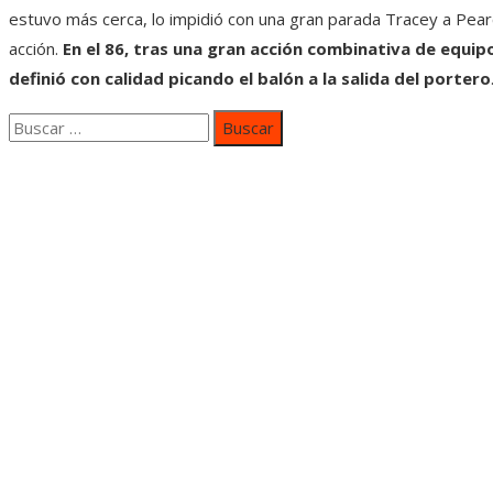
estuvo más cerca, lo impidió con una gran parada Tracey a Pearc
acción.
En el 86, tras una gran acción combinativa de equip
definió con calidad picando el balón a la salida del portero
Buscar:
Categorías
Inversiones y negocios
Responsabilidad social
Cultura y ocio
Ciencia y tecnología
Entradas Recientes
Mapa Del SItio