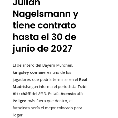
Julian
Nagelsmann y
tiene contrato
hasta el 30 de
junio de 2027
El delantero del Bayern München,
kingsley coman
eres uno de los
jugadores que podría terminar en el
Real
Madrid
segun informa el periodista
Tobi
Altschäffl
del
BILD
. Estafa
Asensio
allá
Peligro
más fuera que dentro, el
futbolista sería el mejor colocado para
llegar.