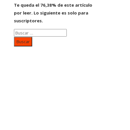
Te queda el 76,38% de este artículo
por leer. Lo siguiente es solo para
suscriptores.
Buscar:
Categorías
Inversiones y negocios
Responsabilidad social
Cultura y ocio
Ciencia y tecnología
Entradas Recientes
Mapa Del SItio