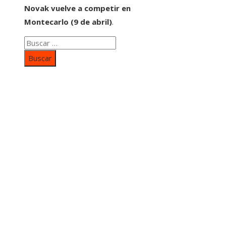
Novak vuelve a competir en
Montecarlo (9 de abril)
.
Buscar:
Categorías
Inversiones y negocios
Responsabilidad social
Cultura y ocio
Ciencia y tecnología
Entradas Recientes
Mapa Del SItio