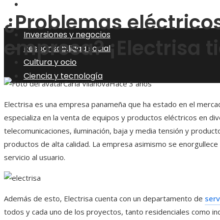
Ciencia y tecnología
¿Problemas eléctrico
Inversiones y negocios
empresa? ¡Electrisa ti
Responsabilidad social
Cultura y ocio
Ciencia y tecnología
Carla Vilanova
Hace 3 años
Electrisa es una empresa panameña que ha estado en el mercad
especializa en la venta de equipos y productos eléctricos en d
telecomunicaciones, iluminación, baja y media tensión y producto
productos de alta calidad. La empresa asimismo se enorgullece
servicio al usuario.
Además de esto, Electrisa cuenta con un departamento de
serv
todos y cada uno de los proyectos, tanto residenciales como in