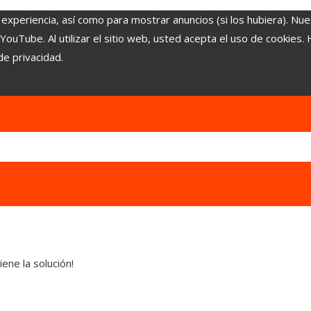
 experiencia, así como para mostrar anuncios (si los hubiera). Nue
uTube. Al utilizar el sitio web, usted acepta el uso de cookies.
de privacidad.
ene la solución!