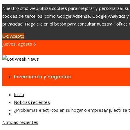
Nuestro sitio web utiliza cookies para mejorar y personalizar su
cookies de terceros, como Google Adsense, Google Analytics y Yo
privacidad. Haga clic en el botón para consultar nuestra Política 
Ok, Acepto
jueves, agosto 6
Inversiones y negocios
Inicio
Responsabilidad social
Noticias recientes
¿Problemas eléctricos en su hogar o empresa? ¡Electrisa ti
Cultura y ocio
Noticias recientes