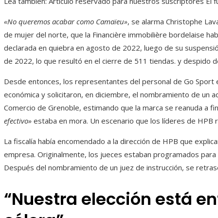
Lea también:
Artículo reservado para nuestros suscriptores
El f
«No queremos acabar como Camaïeu»
, se alarma Christophe Lava
de mujer del norte, que la Financière immobilière bordelaise hab
declarada en quiebra en agosto de 2022, luego de su suspensión
de 2022, lo que resultó en el cierre de 511 tiendas. y despido
Desde entonces, los representantes del personal de Go Sport e
económica y solicitaron, en diciembre, el nombramiento de un adm
Comercio de Grenoble, estimando que la marca se reanuda a fi
efectivo»
estaba en mora. Un escenario que los líderes de HPB r
La fiscalía había encomendado a la dirección de HPB que explicara
empresa. Originalmente, los jueces estaban programados para e
Después del nombramiento de un juez de instrucción, se retrasó
“Nuestra elección está ent