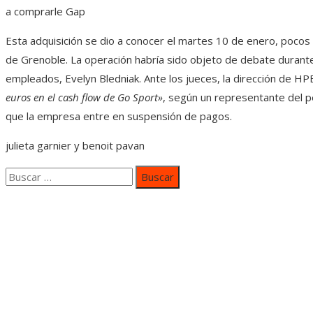
a comprarle Gap
Esta adquisición se dio a conocer el martes 10 de enero, pocos d
de Grenoble. La operación habría sido objeto de debate durante 
empleados, Evelyn Bledniak. Ante los jueces, la dirección de H
euros en el cash flow de Go Sport»
, según un representante del p
que la empresa entre en suspensión de pagos.
julieta garnier
y
benoit pavan
Buscar:
Categorías
Inversiones y negocios
Responsabilidad social
Cultura y ocio
Ciencia y tecnología