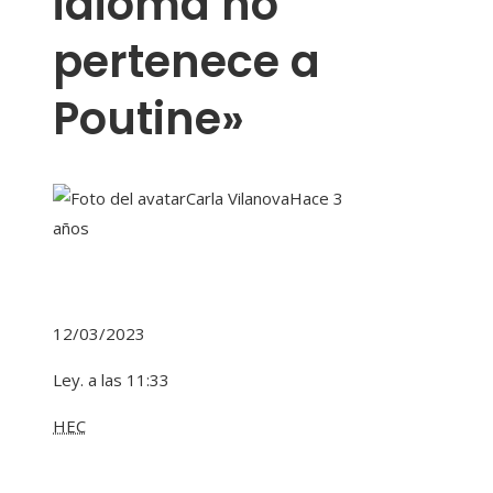
idioma no
pertenece a
Poutine»
Carla Vilanova
Hace 3
años
12/03/2023
Ley. a las 11:33
HEC