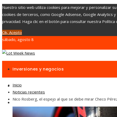
Nuestro sitio web utiliza cookies para mejorar y personalizar su
cookies de terceros, como Google Adsense, Google Analytics y Yo
privacidad. Haga clic en el botón para consultar nuestra Política 
Ok, Acepto
sábado, agosto 8
Inversiones y negocios
Inicio
Responsabilidad social
Noticias recientes
Nico Rosberg, el espejo al que se debe mirar Checo Pére
Cultura y ocio