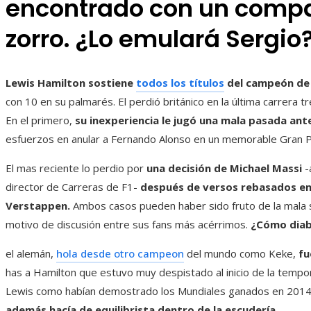
encontrado con un compa
zorro. ¿Lo emulará Sergio
Lewis Hamilton sostiene
todos los títulos
del campeón de
con 10 en su palmarés. El perdió británico en la última carrera t
En el primero,
su inexperiencia le jugó una mala pasada ant
esfuerzos en anular a Fernando Alonso en un memorable Gran P
El mas reciente lo perdio por
una decisión de Michael Massi
-
director de Carreras de F1-
después de versos rebasados ​​e
Verstappen.
Ambos casos pueden haber sido fruto de la mala 
motivo de discusión entre sus fans más acérrimos.
¿Cómo diab
el alemán,
hola desde otro campeon
del mundo como Keke,
fu
has a Hamilton que estuvo muy despistado al inicio de la temp
Lewis como habían demostrado los Mundiales ganados en 2014 
además hacía de equilibrista dentro de la escudería.