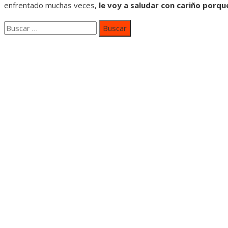
enfrentado muchas veces,
le voy a saludar con cariño porqu
Buscar:
Categorías
Inversiones y negocios
Responsabilidad social
Cultura y ocio
Ciencia y tecnología
Entradas Recientes
Mapa Del SItio
Aviso Legal
Quiénes somos
Contacto