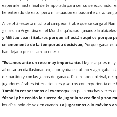
esperarle hasta final de temporada para ser su seleccionador e
he enterado de esto, pero mi situación es bastante clara, teng
Ancelotti respeta mucho al campeón árabe que se carga al Flam
ganaron a Argentina en el Mundial qu’acabó ganando la albiceles
y Militao sean titulares porque
«if están aquí es porque p
un
«momento de la temporada decisiva»,
Porque ganar este 
han dejado por el camino enero.
“Estamos ante un reto muy importante
. Llegar aqui es muy d
afrontar un día ilusionante», subrayaba el italiano y agregaba: «
L
del partido y con las ganas de ganar». Dice respect al rival, del
jugadores árabes internacionales y «otros con experiencia que
También respetamos el evento
que no pasa muchas veces en 
fútbol y he tenido la suerte de jugar la sexta final y son 
los días, solo de vez en cuando.
La jugaremos a lo máximo en 