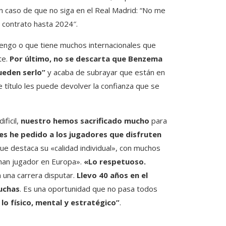
n caso de que no siga en el Real Madrid: “No me
o contrato hasta 2024″.
engo o que tiene muchos internacionales que
te.
Por último, no se descarta que Benzema
ueden serlo”
y acaba de subrayar que están en
título les puede devolver la confianza que se
ificil,
nuestro hemos sacrificado mucho
para
es he pedido a los jugadores que disfruten
 que destaca su «calidad individual», con muchos
 han jugador en Europa».
«Lo respetuoso
.
una carrera disputar.
Llevo 40 años en el
muchas
. Es una oportunidad que no pasa todos
lo físico, mental y estratégico”
.