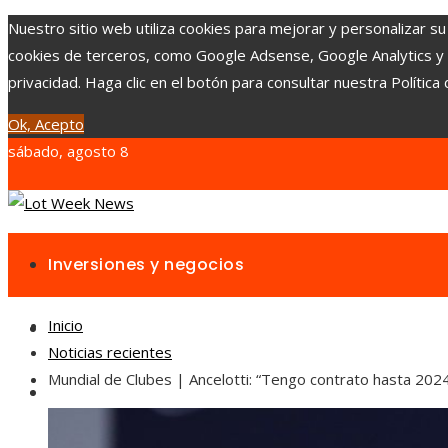
Nuestro sitio web utiliza cookies para mejorar y personalizar su
cookies de terceros, como Google Adsense, Google Analytics y Yo
privacidad. Haga clic en el botón para consultar nuestra Política 
Ok, Acepto
sábado, agosto 8
Inversiones y negocios
Inicio
Responsabilidad social
Noticias recientes
Mundial de Clubes | Ancelotti: “Tengo contrato hasta 202
Cultura y ocio