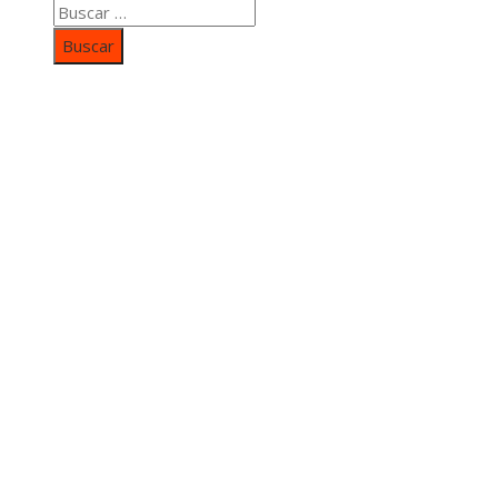
Buscar:
Categorías
Inversiones y negocios
Responsabilidad social
Cultura y ocio
Ciencia y tecnología
Entradas Recientes
Mapa Del SItio
Aviso Legal
Quiénes somos
Contacto