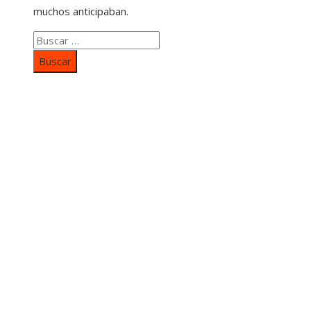
muchos anticipaban.
Buscar:
Categorías
Inversiones y negocios
Responsabilidad social
Cultura y ocio
Ciencia y tecnología
Entradas Recientes
Mapa Del SItio
Aviso Legal