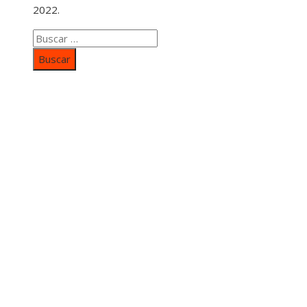
2022.
Buscar:
Categorías
Inversiones y negocios
Responsabilidad social
Cultura y ocio
Ciencia y tecnología
Entradas Recientes
Mapa Del SItio
Aviso Legal