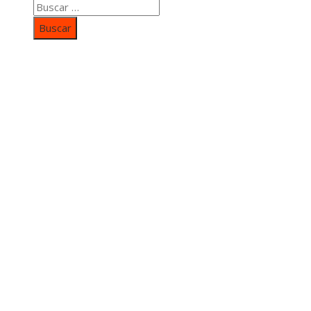
Buscar:
Categorías
Inversiones y negocios
Responsabilidad social
Cultura y ocio
Ciencia y tecnología
Entradas Recientes
Mapa Del SItio
Aviso Legal
Quiénes somos
Contacto