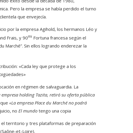
tenido éxito desde la década de 1980,
ónica. Pero la empresa se había perdido el turno
lientela que envejecía.
icio por la empresa Agihold, los hermanos Léo y
mi
nd Frais, y 90
Fortuna francesa según el
u Marché”. Sin ellos logrando enderezar la
ribución: «Cada ley que protege a los
ambigüedades»
cación en régimen de salvaguardia. La
 empresa holding Tazita, retiró su oferta pública
 que
«La empresa Place du Marché no podrá
juicio, no
El mundo
tengo una copia
el territorio y tres plataformas de preparación
(Saône-et-Loire).