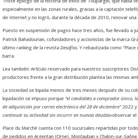
Triste epílogo de la historia de éxito de Toupargel, que había 
especialmente en las zonas rurales, gracias a la captación telef
de Internet y no logró, durante la década de 2010, renovar una c
Puesto en suspensión de pagos hace tres años, fue llevado a ju
Patrick Bahadourian, cofundadores y accionistas de la marca Gra
último ranking de la revista
Desafíos.
Y rebautizada como “Place d
barra.
Lea también:
Artículo reservado para nuestros suscriptores
Dist
productores frente a la gran distribución plantea las mismas 
La sociedad se liquida menos de tres meses después de su colo
liquidación se impuso porque
“el candidato a comprador único, la
de adquisición por correo electrónico del 28 de diciembre”
2022
y
continuar su actividad sin incurrir en nuevas deudas»
observar el 
Place du Marché cuenta con 110 sucursales repartidas por todo 
de pedidos en Argentan (Orne), Montauban y Chalon-sur-Saône 