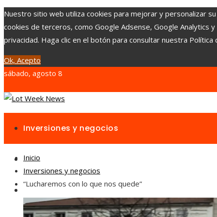
Nuestro sitio web utiliza cookies para mejorar y personalizar su
cookies de terceros, como Google Adsense, Google Analytics y Yo
privacidad. Haga clic en el botón para consultar nuestra Política 
Ok, Acepto
sábado, agosto 8
Inversiones y negocios
Inicio
Responsabilidad social
Inversiones y negocios
“Lucharemos con lo que nos quede”
Cultura y ocio