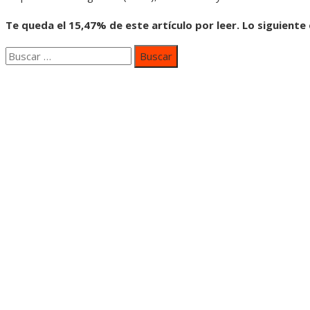
Te queda el 15,47% de este artículo por leer. Lo siguiente
Buscar:
Categorías
Inversiones y negocios
Responsabilidad social
Cultura y ocio
Ciencia y tecnología
Entradas Recientes
Mapa Del SItio
Aviso Legal
Quiénes somos