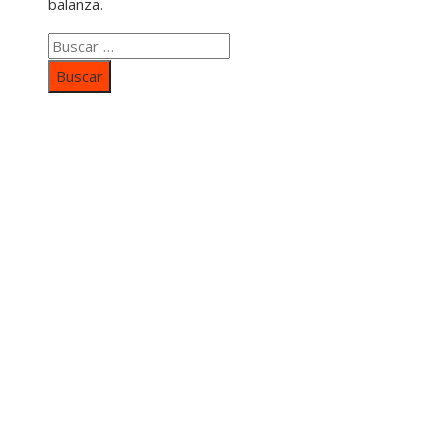
balanza.
Buscar:
Categorías
Inversiones y negocios
Responsabilidad social
Cultura y ocio
Ciencia y tecnología
Entradas Recientes
Mapa Del SItio
Aviso Legal
Quiénes somos