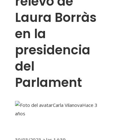
relevo de
Laura Borràs
en la
presidencia
del
Parlament
Carla Vilanova
Hace 3
años
30/03/2023 a las 14:39