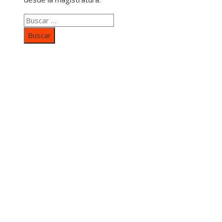
Buscar:
Categorías
Inversiones y negocios
Responsabilidad social
Cultura y ocio
Ciencia y tecnología
Entradas Recientes
Mapa Del SItio
Aviso Legal
Quiénes somos