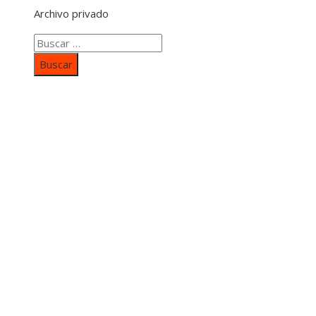
Archivo privado
Buscar:
Categorías
Inversiones y negocios
Responsabilidad social
Cultura y ocio
Ciencia y tecnología
Entradas Recientes
Mapa Del SItio
Aviso Legal