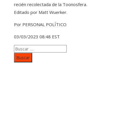
recién recolectada de la Toonosfera.
Editado por Matt Wuerker.
Por PERSONAL POLÍTICO
03/03/2023 08:48 EST
Buscar:
Categorías
Inversiones y negocios
Responsabilidad social
Cultura y ocio
Ciencia y tecnología
Entradas Recientes