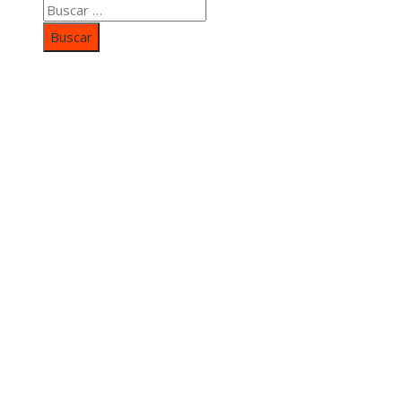
Buscar:
Categorías
Inversiones y negocios
Responsabilidad social
Cultura y ocio
Ciencia y tecnología
Entradas Recientes
Mapa Del SItio
Aviso Legal
Quiénes somos
Contacto