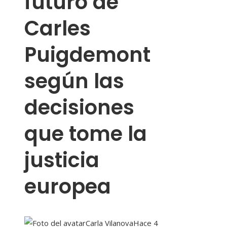
futuro de
Carles
Puigdemont
según las
decisiones
que tome la
justicia
europea
Carla Vilanova
Hace 4