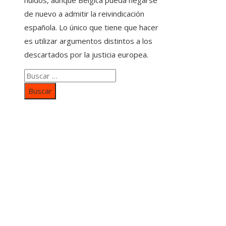
huidos, aunque Bélgica pueda negarse
de nuevo a admitir la reivindicación
española. Lo único que tiene que hacer
es utilizar argumentos distintos a los
descartados por la justicia europea.
Buscar:
Categorías
Inversiones y negocios
Responsabilidad social
Cultura y ocio
Ciencia y tecnología
Entradas Recientes