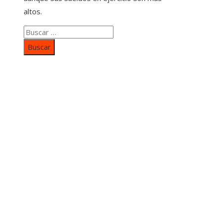
altos.
Buscar:
Categorías
Inversiones y negocios
Responsabilidad social
Cultura y ocio
Ciencia y tecnología
Entradas Recientes
Mapa Del SItio
Aviso Legal