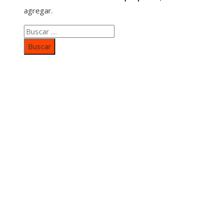
agregar.
Buscar:
Categorías
Inversiones y negocios
Responsabilidad social
Cultura y ocio
Ciencia y tecnología
Entradas Recientes
Mapa Del SItio
Aviso Legal