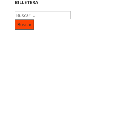
BILLETERA
Buscar:
Categorías
Inversiones y negocios
Responsabilidad social
Cultura y ocio
Ciencia y tecnología
Entradas Recientes
Mapa Del SItio
Aviso Legal
Quiénes somos