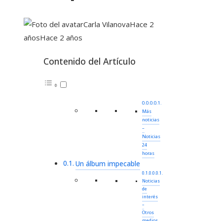
Carla Vilanova
Hace 2
años
Hace 2 años
Contenido del Artículo
Más
noticias
–
Noticias
24
horas
Un álbum impecable
Noticias
de
interés
–
Otros
medios