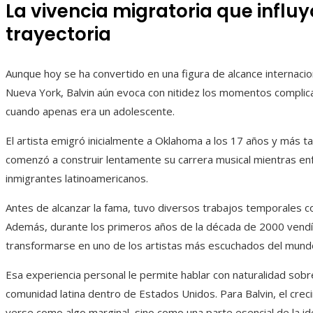
La vivencia migratoria que influ
trayectoria
Aunque hoy se ha convertido en una figura de alcance internaci
Nueva York, Balvin aún evoca con nitidez los momentos complic
cuando apenas era un adolescente.
El artista emigró inicialmente a Oklahoma a los 17 años y más 
comenzó a construir lentamente su carrera musical mientras enf
inmigrantes latinoamericanos.
Antes de alcanzar la fama, tuvo diversos trabajos temporales c
Además, durante los primeros años de la década de 2000 vend
transformarse en uno de los artistas más escuchados del mund
Esa experiencia personal le permite hablar con naturalidad sobre
comunidad latina dentro de Estados Unidos. Para Balvin, el creci
verse como algo marginal, sino como una parte esencial de la 