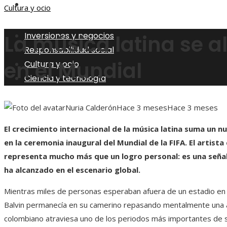
Ciencia y tecnología
Cultura y ocio
Inversiones y negocios
La música latina se a
Responsabilidad social
en el Mundial
Cultura y ocio
Ciencia y tecnología
Nuria Calderón
Hace 3 meses
Hace 3 meses
El crecimiento internacional de la música latina suma un nu
en la ceremonia inaugural del Mundial de la FIFA. El arti
representa mucho más que un logro personal: es una señal 
ha alcanzado en el escenario global.
Mientras miles de personas esperaban afuera de un estadio en Ba
Balvin permanecía en su camerino repasando mentalmente una a
colombiano atraviesa uno de los periodos más importantes de su