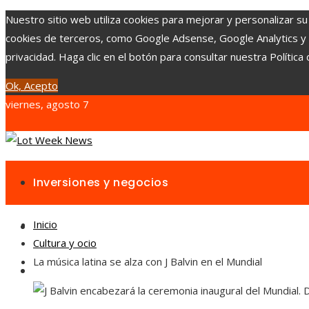
Nuestro sitio web utiliza cookies para mejorar y personalizar su
cookies de terceros, como Google Adsense, Google Analytics y Yo
privacidad. Haga clic en el botón para consultar nuestra Política 
Ok, Acepto
viernes, agosto 7
Inversiones y negocios
Inicio
Responsabilidad social
Cultura y ocio
La música latina se alza con J Balvin en el Mundial
Cultura y ocio