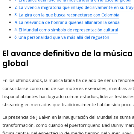
El avance definitivo de la música latina en la escena global
La vivencia migratoria que influyó decisivamente en su tray
La gira con la que busca reconectarse con Colombia
La relevancia de honrar a quienes allanaron la senda
El Mundial como símbolo de representación cultural
Una personalidad que va más allá del reguetón
El avance definitivo de la música
global
En los últimos años, la música latina ha dejado de ser un fenóme
consolidarse como uno de sus motores esenciales, mientras ar
hispanohablantes han logrado colmar estadios, liderar festivale
streaming en mercados que tradicionalmente habían sido poco a
La presencia de J Balvin en la inauguración del Mundial se suma 
transformación, como cuando el puertorriqueño Bad Bunny marc
figura central del espectáculo de medio tiempo del Super Bowl, 