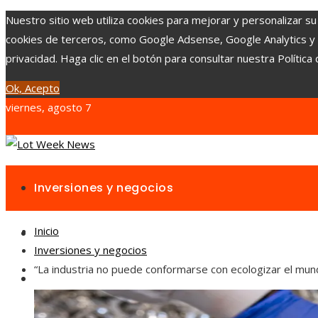
Nuestro sitio web utiliza cookies para mejorar y personalizar su
cookies de terceros, como Google Adsense, Google Analytics y Yo
privacidad. Haga clic en el botón para consultar nuestra Política 
Ok, Acepto
viernes, agosto 7
Inversiones y negocios
Inicio
Responsabilidad social
Inversiones y negocios
“La industria no puede conformarse con ecologizar el mun
Cultura y ocio