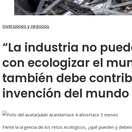
Inversiones y negocios
“La industria no pue
con ecologizar el mu
también debe contribu
invención del mund
Julián Aranda
Hace 4 años
Hace 5 meses
F
Ante la urgencia de los retos ecológicos, ¿qué pueden y deben 