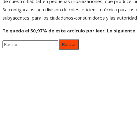
de nuestro hábitat en pequeñas urbanizaciones, que produce in
Se configura así una división de roles: eficiencia técnica para l
subyacentes, para los ciudadanos-consumidores y las autoridad
Te queda el 50,97% de este artículo por leer. Lo siguiente
Buscar:
Categorías
Inversiones y negocios
Responsabilidad social
Cultura y ocio
Ciencia y tecnología
Entradas Recientes
Mapa Del SItio