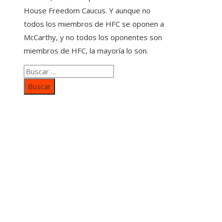
House Freedom Caucus. Y aunque no
todos los miembros de HFC se oponen a
McCarthy, y no todos los oponentes son
miembros de HFC, la mayoría lo son.
Buscar:
Categorías
Inversiones y negocios
Responsabilidad social
Cultura y ocio
Ciencia y tecnología
Entradas Recientes