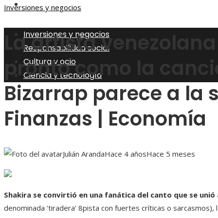
Ciencia y tecnología
Inversiones y negocios
Inversiones y negocios
La artista venezolana 
Responsabilidad social
pronto como la canci
Cultura y ocio
Ciencia y tecnología
Bizarrap parece a la s
Finanzas | Economía
Julián Aranda
Hace 4 años
Hace 5 meses
Shakira se convirtió en una fanática del canto que se unió
denominada ‘tiradera’ 8pista con fuertes críticas o sarcasmos), 