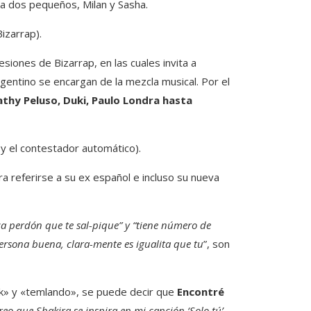
o a dos pequeños, Milan y Sasha.
izarrap).
siones de Bizarrap, en las cuales invita a
argentino se encargan de la mezcla musical. Por el
thy Peluso, Duki, Paulo Londra hasta
 y el contestador automático).
ra referirse a su ex español e incluso su nueva
ca perdón que te sal-pique” y “tiene número de
rsona buena, clara-mente es igualita que tu
”, son
k» y «temlando», se puede decir que
Encontré
reo que Shakira se inspira en mi canción ‘Solo tú’