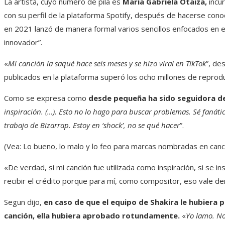
La artista, cuyo número de pila es
María Gabriela Otaiza,
incu
con su perfil de la plataforma Spotify, después de hacerse con
en 2021 lanzó de manera formal varios sencillos enfocados en e
innovador”.
«
Mi canción la saqué hace seis meses y se hizo viral en TikTok
”, de
publicados en la plataforma superó los ocho millones de reprod
Como se expresa como
desde pequeña ha sido seguidora de
inspiración. (…). Esto no lo hago para buscar problemas. Sé fanátic
trabajo de Bizarrap. Estoy en ‘shock’, no se qué hacer
”.
(Vea: Lo bueno, lo malo y lo feo para marcas nombradas en canci
«De verdad, si mi canción fue utilizada como inspiración, si se 
recibir el crédito porque para mí, como compositor, eso vale d
Segun dijo,
en caso de que el equipo de Shakira le hubiera p
canción, ella hubiera aprobado rotundamente.
«
Yo lamo. No