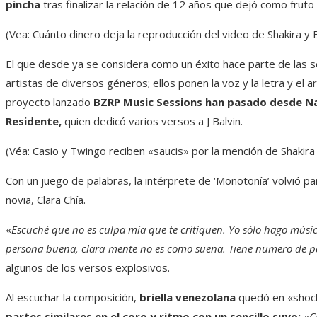
pincha
tras finalizar la relación de 12 años que dejó como frut
(Vea: Cuánto dinero deja la reproducción del video de Shakira y B
El que desde ya se considera como un éxito hace parte de las se
artistas de diversos géneros; ellos ponen la voz y la letra y el 
proyecto lanzado
BZRP Music Sessions han pasado desde Na
Residente,
quien dedicó varios versos a J Balvin.
(Véa: Casio y Twingo reciben «saucis» por la mención de Shakira
Con un juego de palabras, la intérprete de ‘Monotonía’ volvió pa
novia, Clara Chía.
«
Escuché que no es culpa mía que te critiquen. Yo sólo hago músi
persona buena, clara-mente no es como suena. Tiene numero de pe
algunos de los versos explosivos.
Al escuchar la composición,
briella venezolana
quedó en «shoc
partes similares en el coro y ritmo con un sencillo suyo:
«
C