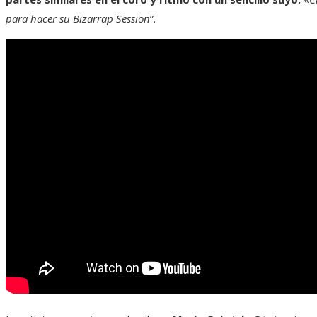
para hacer su Bizarrap Session
”.