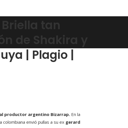
Briella tan
ón de Shakira y
uya | Plagio |
 al productor argentino Bizarrap.
En la
la colombiana envió pullas a su ex
gerard