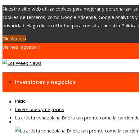
Nuestro sitio web utiliza cookies para mejorar y personalizar su
cookies de terceros, como Google Adsense, Google Analytics y Yo
privacidad. Haga clic en el botón para consultar nuestra Política 
Ok, Acepto
viernes, agosto 7
Inversiones y negocios
Inicio
Responsabilidad social
Inversiones y negocios
La artista venezolana Briella tan pronto como la canción d
Cultura y ocio