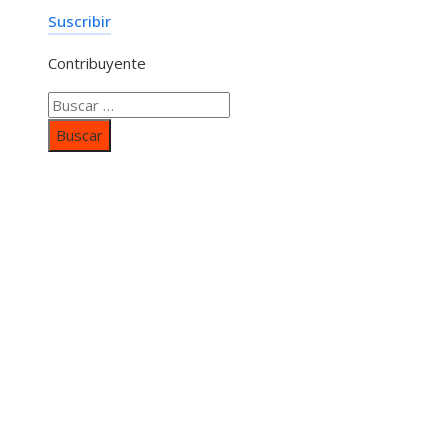
Suscribir
Contribuyente
Buscar:
Categorías
Inversiones y negocios
Responsabilidad social
Cultura y ocio
Ciencia y tecnología
Entradas Recientes
Mapa Del SItio