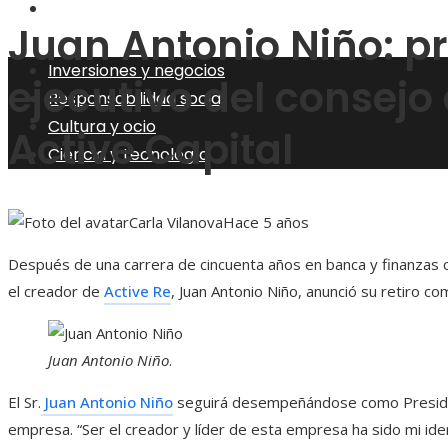
Ciencia y tecnología
Juan Antonio Niño: p
Inversiones y negocios
ejecutivo del consejo
Responsabilidad social
Cultura y ocio
Active Capital
Ciencia y tecnología
Carla Vilanova
Hace 5 años
Después de una carrera de cincuenta años en banca y finanzas c
el creador de
Active Re
, Juan Antonio Niño, anunció su retiro c
Juan Antonio Niño
.
El Sr.
Juan Antonio Niño
seguirá desempeñándose como President
empresa. “Ser el creador y líder de esta empresa ha sido mi iden