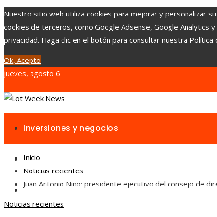
Nuestro sitio web utiliza cookies para mejorar y personalizar su
cookies de terceros, como Google Adsense, Google Analytics y Yo
privacidad. Haga clic en el botón para consultar nuestra Política 
Ok, Acepto
jueves, agosto 6
Inversiones y negocios
Inicio
Responsabilidad social
Noticias recientes
Juan Antonio Niño: presidente ejecutivo del consejo de dir
Cultura y ocio
Noticias recientes