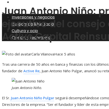
Ciencia y tecnología
Juan Antonio Niño: p
Inversiones y negocios
ejecutivo del consejo
Responsabilidad social
Cultura y ocio
Active Capital Reins
Ciencia y tecnología
Carla Vilanova
Hace 5 años
Tras una carrera de 50 años en banca y finanzas con los últimos
fundador de
Active Re
, Juan Antonio Niño Pulgar, anunció su re
Juan Antonio Niño
.
El Sr.
Juan Antonio Niño Pulgar
seguirá desempeñándose como P
Directores de la empresa. “Ser el fundador y líder de esta empre