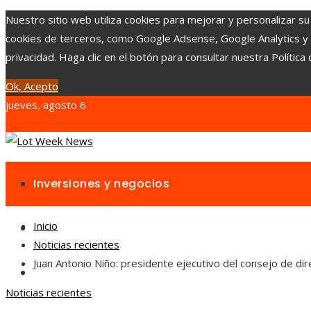
Nuestro sitio web utiliza cookies para mejorar y personalizar su
cookies de terceros, como Google Adsense, Google Analytics y Yo
privacidad. Haga clic en el botón para consultar nuestra Política 
Ok, Acepto
jueves, agosto 6
Inversiones y negocios
Inicio
Responsabilidad social
Noticias recientes
Juan Antonio Niño: presidente ejecutivo del consejo de di
Cultura y ocio
Noticias recientes