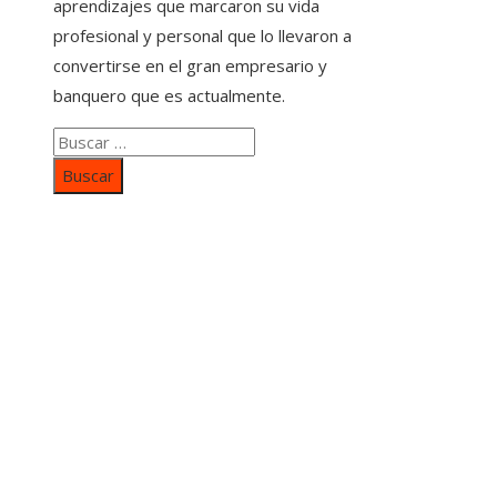
aprendizajes que marcaron su vida
profesional y personal que lo llevaron a
convertirse en el gran empresario y
banquero que es actualmente.
Buscar:
Categorías
Inversiones y negocios
Responsabilidad social
Cultura y ocio
Ciencia y tecnología
Entradas Recientes
Mapa Del SItio