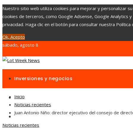
Nuestro sitio web utiliza cookies para mejorar y personalizar su
cookies de terceros, como Google Adsense, Google Analytics y Yo
privacidad. Haga clic en el botón para consultar nuestra Política 
Ok, Acepto
sábado, agosto 8
Inversiones y negocios
Inicio
Responsabilidad social
Noticias recientes
Juan Antonio Niño: director ejecutivo del consejo de direc
Cultura y ocio
Noticias recientes