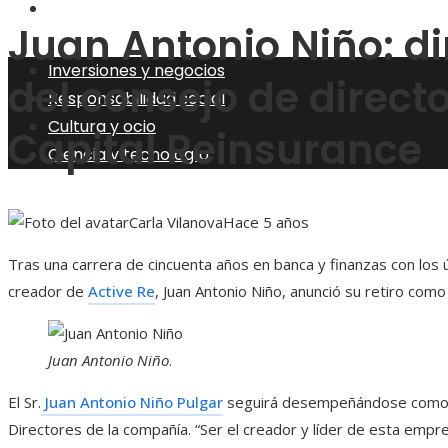
Ciencia y tecnología
Juan Antonio Niño: di
Inversiones y negocios
del consejo de direct
Responsabilidad social
Cultura y ocio
Capital Reinsurance
Ciencia y tecnología
Carla Vilanova
Hace 5 años
Tras una carrera de cincuenta años en banca y finanzas con los 
creador de
Active Re
, Juan Antonio Niño, anunció su retiro com
Juan Antonio Niño
.
El Sr.
Juan Antonio Niño Pulgar
seguirá desempeñándose como P
Directores de la compañía. “Ser el creador y líder de esta empre