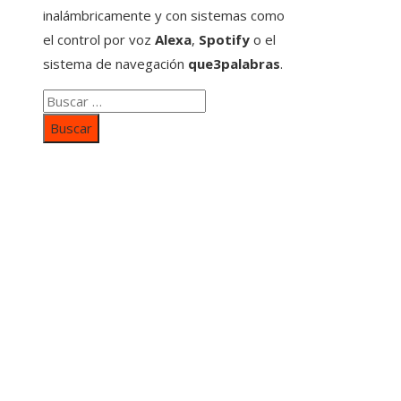
inalámbricamente y con sistemas como
el control por voz
Alexa
,
Spotify
o el
sistema de navegación
que3palabras
.
Buscar:
Categorías
Inversiones y negocios
Responsabilidad social
Cultura y ocio
Ciencia y tecnología
Entradas Recientes
Mapa Del SItio