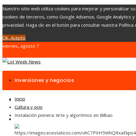
Nuestro sitio web utiliza cookies para mejorar y personalizar su
cookies de terceros, como Google Adsense, Google Analytics y Yo
privacidad. Haga clic en el botón para consultar nuestra Política 
Ok, Acepto
viernes, agosto 7
Inversiones y negocios
Inicio
Responsabilidad social
Cultura y ocio
Instalación pionera: Arte y algoritmos en Bilbao
Cultura y ocio