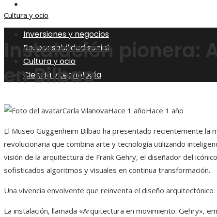
Ciencia y tecnología
Cultura y ocio
Inversiones y negocios
Instalación pionera: 
Responsabilidad social
Cultura y ocio
en Bilbao
Ciencia y tecnología
Carla Vilanova
Hace 1 año
Hace 1 año
El Museo Guggenheim Bilbao ha presentado recientemente la mues
revolucionaria que combina arte y tecnología utilizando inteligenc
visión de la arquitectura de Frank Gehry, el diseñador del icónic
sofisticados algoritmos y visuales en continua transformación.
Una vivencia envolvente que reinventa el diseño arquitectónico
La instalación, llamada «Arquitectura en movimiento: Gehry», e